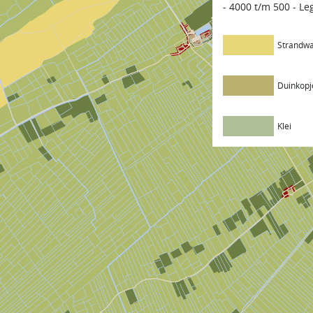
- 4000 t/m 500 - L
Strandwa
Duinkopj
Klei