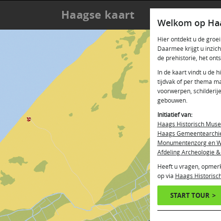
Haagse kaart
Welkom op Haa
Hier ontdekt u de gro
Daarmee krijgt u inzic
de prehistorie, het ont
In de kaart vindt u de h
tijdvak of per thema m
voorwerpen, schilderij
gebouwen.
Initiatief van:
Haags Historisch Mus
Haags Gemeentearchi
Monumentenzorg en W
Afdeling Archeologie &
Heeft u vragen, opmer
op via
Haags Historis
START TOUR