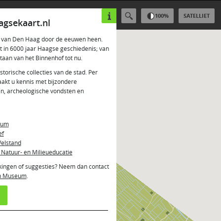
100
%
SATELLIET
gsekaart.nl
ei van Den Haag door de eeuwen heen.
ht in 6000 jaar Haagse geschiedenis; van
staan van het Binnenhof tot nu.
istorische collecties van de stad. Per
aakt u kennis met bijzondere
en, archeologische vondsten en
eum
ef
elstand
 Natuur- en Milieueducatie
kingen of suggesties? Neem dan contact
ch Museum
.