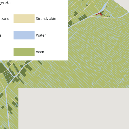
egenda
lzand
Strandvlakte
e
Water
Veen