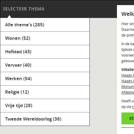
Haag
SELECTEER THEMA
Welk
Hier on
Alle thema's
(285)
Daarmee
de preh
Wonen
(52)
In de k
tijdvak
Hofstad
(43)
voorwer
gebouw
Vervoer
(40)
Initiati
Haags 
Werken
(54)
Haags 
Monume
Religie
(12)
Afdelin
Heeft u
Vrije tijd
(28)
op via
Tweede Wereldoorlog
(38)
S