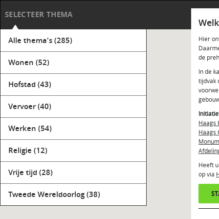
Haag
SELECTEER THEMA
Welk
Hier on
Alle thema's
(285)
Daarmee
de preh
Wonen
(52)
In de k
tijdvak
Hofstad
(43)
voorwer
gebouw
Vervoer
(40)
Initiati
Haags 
Werken
(54)
Haags 
Monume
Religie
(12)
Afdelin
Heeft u
Vrije tijd
(28)
op via
Tweede Wereldoorlog
(38)
S