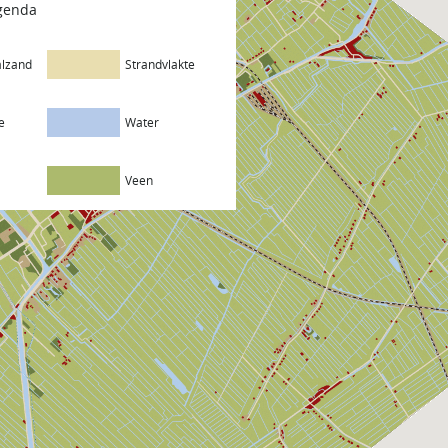
egenda
lzand
Strandvlakte
e
Water
Veen