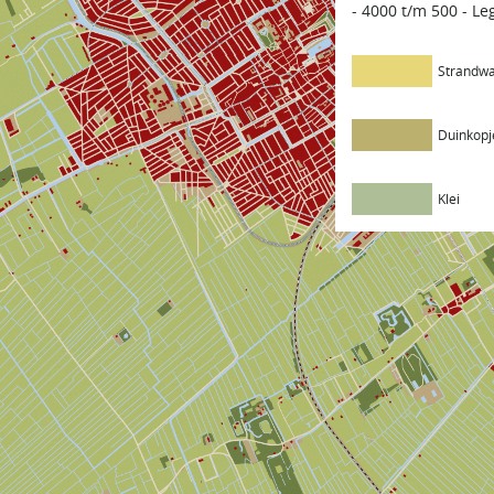
- 4000 t/m 500 - L
Strandwa
Duinkopj
Klei