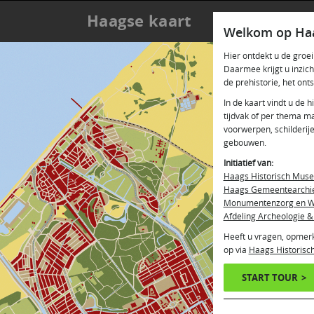
Haagse kaart
Welkom op Haa
Hier ontdekt u de gro
Daarmee krijgt u inzic
de prehistorie, het ont
In de kaart vindt u de h
tijdvak of per thema m
voorwerpen, schilderij
gebouwen.
Initiatief van:
Haags Historisch Mus
Haags Gemeentearchi
Monumentenzorg en W
Afdeling Archeologie &
Heeft u vragen, opmer
op via
Haags Historis
START TOUR