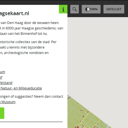
100
%
SATELLIET
gsekaart.nl
ei van Den Haag door de eeuwen heen.
ht in 6000 jaar Haagse geschiedenis; van
staan van het Binnenhof tot nu.
istorische collecties van de stad. Per
aakt u kennis met bijzondere
en, archeologische vondsten en
eum
ef
elstand
 Natuur- en Milieueducatie
kingen of suggesties? Neem dan contact
ch Museum
.