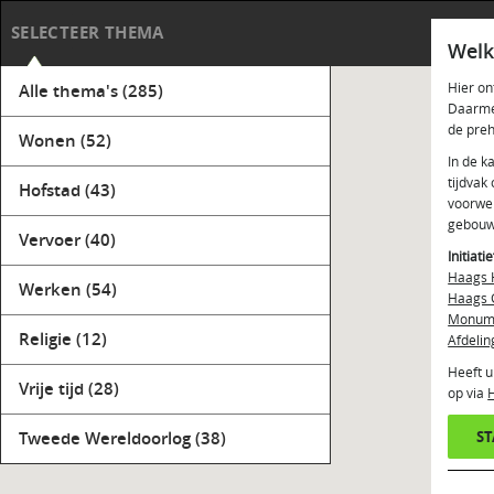
Haag
SELECTEER THEMA
Welk
Hier on
Alle thema's
(285)
Daarmee
de preh
Wonen
(52)
In de k
tijdvak
Hofstad
(43)
voorwer
gebouw
Vervoer
(40)
Initiati
Haags 
Werken
(54)
Haags 
Monume
Religie
(12)
Afdelin
Heeft u
Vrije tijd
(28)
op via
Tweede Wereldoorlog
(38)
S