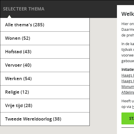
Haag
SELECTEER THEMA
Welk
Hier on
Alle thema's
(285)
Daarmee
de preh
Wonen
(52)
In de k
tijdvak
Hofstad
(43)
voorwer
gebouw
Vervoer
(40)
Initiati
Haags 
Werken
(54)
Haags 
Monume
Religie
(12)
Afdelin
Heeft u
Vrije tijd
(28)
op via
Tweede Wereldoorlog
(38)
S