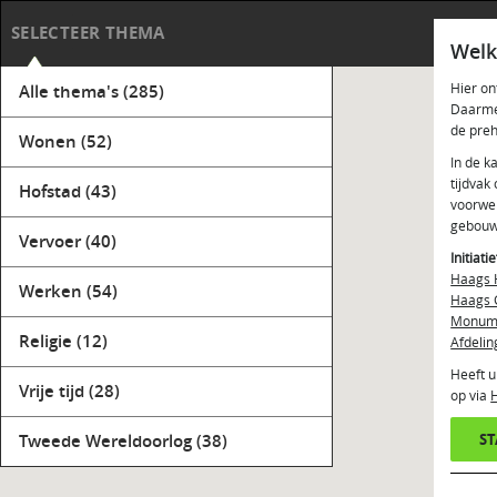
Haag
SELECTEER THEMA
Welk
Hier on
Alle thema's
(285)
Daarmee
de preh
Wonen
(52)
In de k
tijdvak
Hofstad
(43)
voorwer
gebouw
Vervoer
(40)
Initiati
Haags 
Werken
(54)
Haags 
Monume
Religie
(12)
Afdelin
Heeft u
Vrije tijd
(28)
op via
Tweede Wereldoorlog
(38)
S