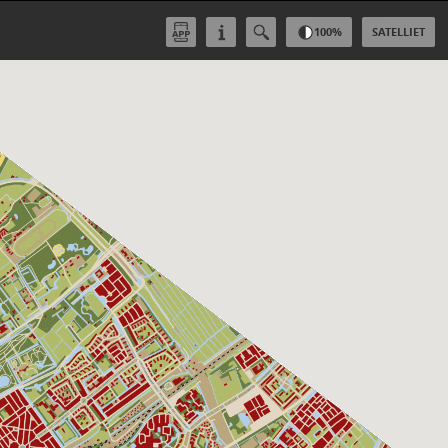
100
%
SATELLIET