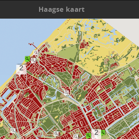
Haagse kaart
2
2