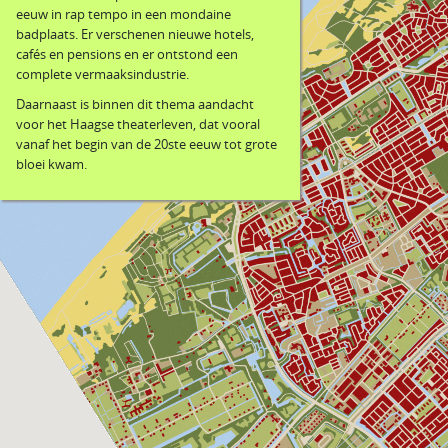
eeuw in rap tempo in een mondaine
badplaats. Er verschenen nieuwe hotels,
cafés en pensions en er ontstond een
complete vermaaksindustrie.
Daarnaast is binnen dit thema aandacht
voor het Haagse theaterleven, dat vooral
vanaf het begin van de 20ste eeuw tot grote
bloei kwam.