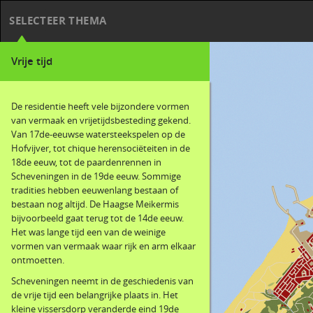
SELECTEER THEMA
Vrije tijd
De residentie heeft vele bijzondere vormen
van vermaak en vrijetijdsbesteding gekend.
Van 17de-eeuwse watersteekspelen op de
Hofvijver, tot chique herensociëteiten in de
18de eeuw, tot de paardenrennen in
Scheveningen in de 19de eeuw. Sommige
tradities hebben eeuwenlang bestaan of
bestaan nog altijd. De Haagse Meikermis
bijvoorbeeld gaat terug tot de 14de eeuw.
Het was lange tijd een van de weinige
vormen van vermaak waar rijk en arm elkaar
ontmoetten.
Scheveningen neemt in de geschiedenis van
de vrije tijd een belangrijke plaats in. Het
kleine vissersdorp veranderde eind 19de